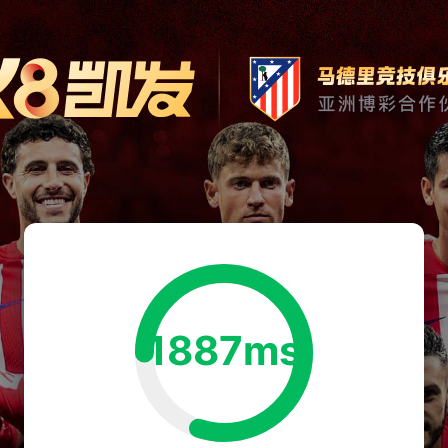
1887ms