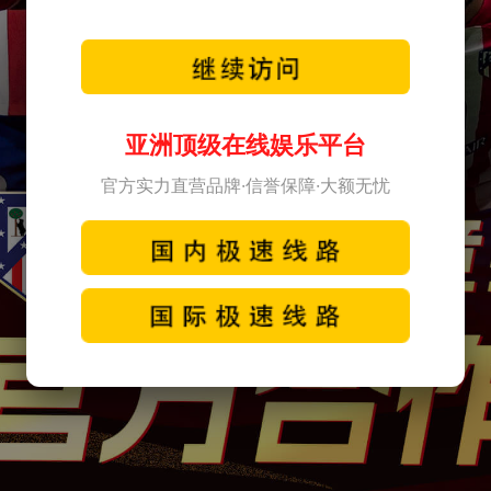
亚洲顶级在线娱乐平台
官方实力直营品牌·信誉保障·大额无忧